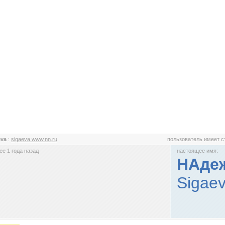
eva
:
sigaeva.www.nn.ru
пользователь имеет 
е 1 года назад
настоящее имя:
НАдеж
Sigaev