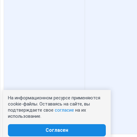
persikOFF
primula
козерожик
ксю77
Детская одежда!
Добры
Коряба
Кр
На информационном ресурсе применяются
Статистика портрета:
cookie-файлы. Оставаясь на сайте, вы
подтверждаете свое
согласие
на их
сейчас просматривают портрет - 0
Нюшик
НадеждаАл
использование.
зарегистрированные пользователи
посетившие портрет за 7 дней - 0
Согласен