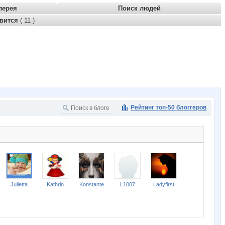
лерея
Поиск людей
авится
( 11 )
Рейтинг топ-50 блоггеров
Julletta
Kathrin
Konstante
L1007
Ladyfirst