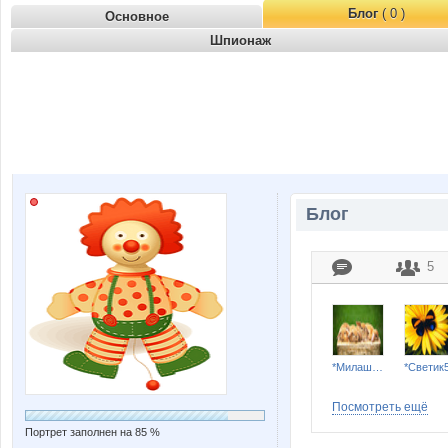
Блог
( 0 )
Основное
Шпионаж
Блог
5
*Милашка*
*Светик
Посмотреть ещё
Портрет заполнен на 85 %