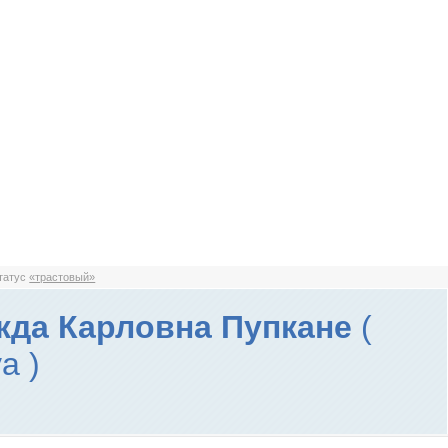
статус
«трастовый»
да Карловна Пупкане
(
a )