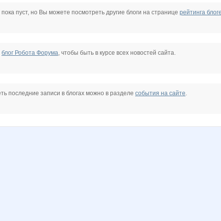
Lissa*
Lonza
Lusien
MaRinaN
MamaNT
Mariyash
 пока пуст, но Вы можете посмотреть другие блоги на странице
рейтинга блог
mphaea
OlgaSS
OlgaSm77
Olla
PRE$IDENT
Passion1985
PlanToyS
е
блог Робота Форума
, чтобы быть в курсе всех новостей сайта.
a
ViAn
Yanusik
adel32
alinayna
angelisha
anniiss
ть последние записи в блогах можно в разделе
события на сайте
.
antera
hadraty
iOLE
iruska
ivolga777
julia123
kalinae22
a
livi
lu*cky
luciia
lusa
ly7ly
madonn@