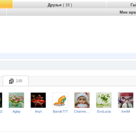
Друзья
( 18 )
Га
Мне нр
148
52
Aglay
Anyt
Barsik777
Charmed Lady
EvoLucia
IrenM