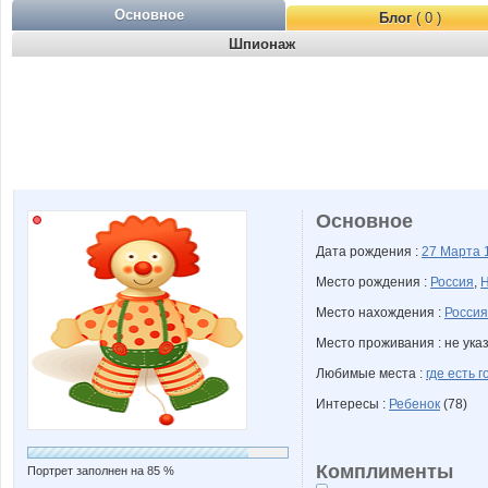
Основное
Блог
( 0 )
Шпионаж
Основное
Дата рождения :
27 Марта
Место рождения :
Россия
,
Н
Место нахождения :
Россия
Место проживания : не ука
Любимые места :
где есть 
Интересы :
Ребенок
(78)
Комплименты
Портрет заполнен на 85 %