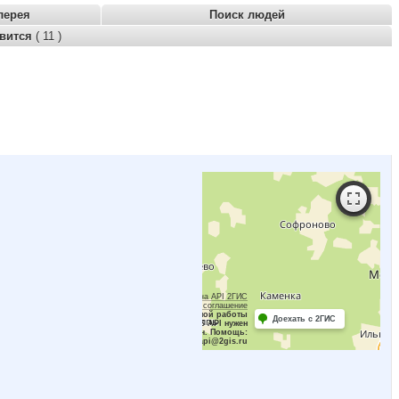
лерея
Поиск людей
авится
( 11 )
Работает на API 2ГИС
Лицензионное соглашение
Для корректной работы
Доехать с 2ГИС
Raster JS API нужен
ключ. Помощь:
api@2gis.ru