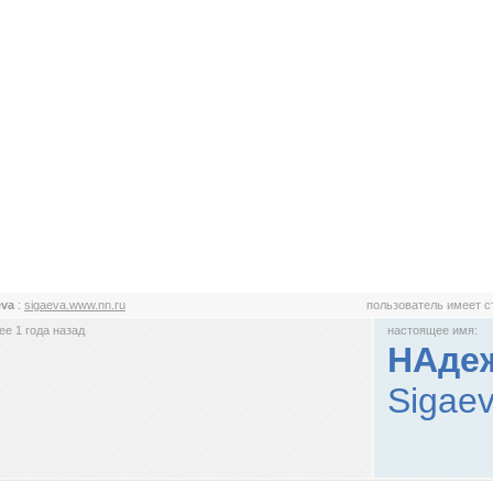
eva
:
sigaeva.www.nn.ru
пользователь имеет 
е 1 года назад
настоящее имя:
НАдеж
Sigaev