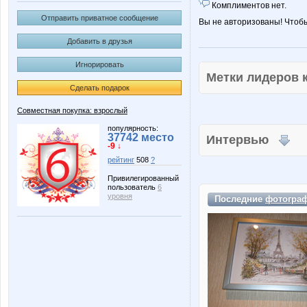
Комплиментов нет.
Отправить приватное сообщение
Вы не авторизованы! Чтоб
Добавить в друзья
Игнорировать
Метки лидеров
Сделать подарок
Совместная покупка: взрослый
популярность:
37742 место
Интервью
-9 ↓
рейтинг
508
?
Привилегированный
пользователь
6
уровня
Последние
фотогра