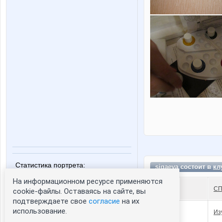
Статистика портрета:
sigaeva состоит в
кл
сейчас просматривают портрет - 0
На информационном ресурсе применяются
зарегистрированные пользователи
СП
cookie-файлы. Оставаясь на сайте, вы
посетившие портрет за 7 дней - 0
подтверждаете свое
согласие
на их
использование.
Из