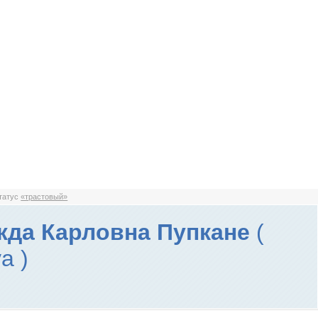
статус
«трастовый»
да Карловна Пупкане
(
a )