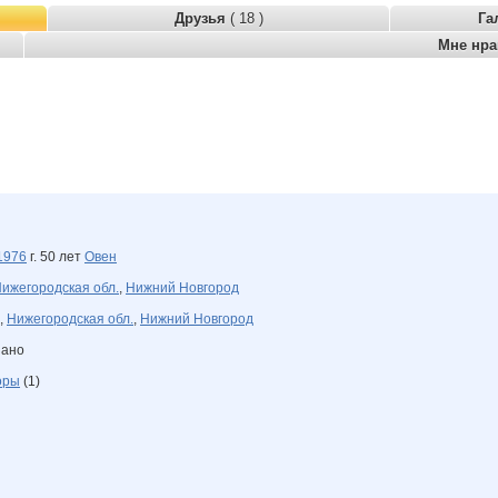
Друзья
( 18 )
Га
Мне нр
1976
г. 50 лет
Овен
ижегородская обл.
,
Нижний Новгород
,
Нижегородская обл.
,
Нижний Новгород
зано
горы
(1)